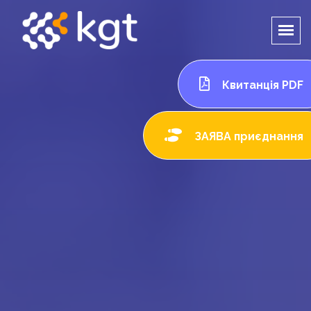
Квитанція PDF
ЗАЯВА приєднання