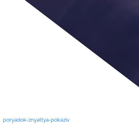
poryadok-znyattya-pokaziv