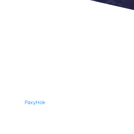
PaxyHok