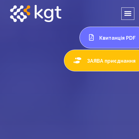
Квитанція PDF
ЗАЯВА приєднання