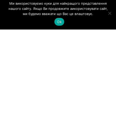
Ми використовуємо куки для найкращого представлення
ДОДАТКОВА УГОДА ЩОДО ЦІНИ НА
нашого сайту. Якщо Ви продовжите аикористовувати сайт,
ВЕРЕСЕНЬ 2022 РОКУ
ми будемо вважати що Вас це влаштовує.
Ok
Додаткова угода щодо ціни на вересень 2022
року
Read More