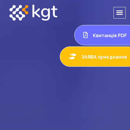
Квитанція PDF
ЗАЯВА приєднання