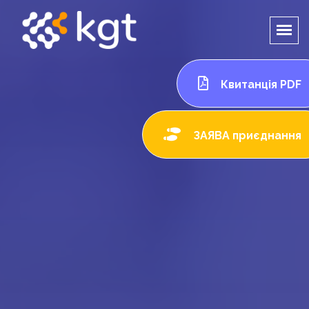
Квитанція PDF
ЗАЯВА приєднання