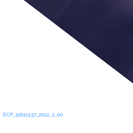
ECP_31611537_2022_2_00