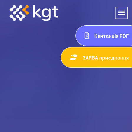
Квитанція PDF
ЗАЯВА приєднання