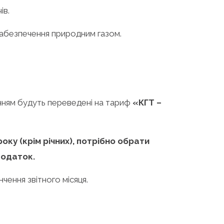
ів.
забезпечення природним газом.
ванням будуть переведені на тариф
«КГТ –
ку (крім річних),
потрібно обрати
додаток.
чення звітного місяця.