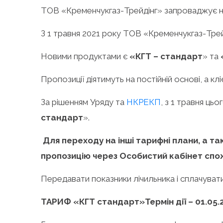
ТОВ «Кременчукгаз-Трейдінг» запроваджує нов
З 1 травня 2021 року ТОВ «Кременчукгаз-Тре
Новими продуктами є
«КГТ –
стандарт
» та
Пропозиції діятимуть на постійній основі, а к
За рішенням Уряду та
НКРЕКП
, з 1 травня ць
стандарт
».
Для переходу на
інші тарифні плани, а т
пропозицію через Особистий кабінет спож
Передавати показники лічильника і сплачувати 
ТАРИФ «К
ГТ
стандарт
»
Термін дії – 01.05