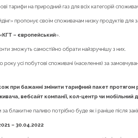
і тарифи на природний газ для всіх категорій споживач
йдінг» пропонує своїм споживачам низку продуктів для 
«КГТ
– європейський
».
лієнти зможуть самостійно обрати найзручнішу з них.
ого року усі побутові споживачі (населення) за замовчу
акож при бажанні змінити тарифний пакет протягом ро
ивача, вебсайт компанії, кол-центр чи мобільний 
за блакитне паливо потрібно буде як і раніше після закін
.2021 – 30.04.2022