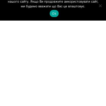
нашого сайту. Якщо Ви продовжите аикористовувати сайт,
ми будемо вважати що Вас це влаштовує.
Ok
ОСТАННІ НОВИНИ
ІНФОРМАЦІЯ ДЛЯ КЛІЄНТІВ ЩОДО
ТРЕНДІВ В ЕНЕРГЕТИЦІ
Новини
Природний Газ