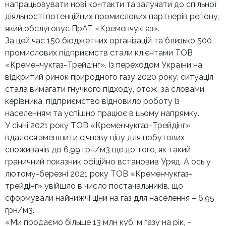
напрацьовувати нові контакти та залучати до спільної
діяльності потенційних промислових партнерів регіону,
який обслуговує ПрАТ «Кременчукгаз».
За цей час 150 бюджетних організацій та близько 500
промислових підприємств стали клієнтами ТОВ
«Кременчукгаз-Трейдінг». Із переходом України на
відкритий ринок природного газу 2020 року, ситуація
стала вимагати гнучкого підходу, отож, за словами
керівника, підприємство відновило роботу із
населенням та успішно працює в цьому напрямку.
У січні 2021 року ТОВ «Кременчукгаз-Трейдінг»
вдалося зменшити січневу ціну для побутових
споживачів до 6,99 грн/м3 ще до того, як такий
граничний показник офіційно встановив Уряд. А ось у
лютому-березні 2021 року ТОВ «Кременчукгаз-
трейдінг» увійшло в число постачальників, що
сформували найнижчі ціни на газ для населення – 6.95
грн/м3.
«Ми продаємо більше 13 млн куб. м газу на рік, –