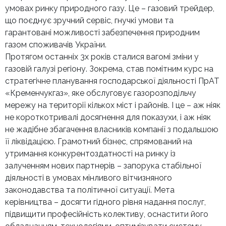
умовах ринку природного газу. Це – газовий трейдер,
що поєднує зручний сервіс, гнучкі умови та
гарантовані можливості забезпечення природним
газом споживачів України.
Протягом останніх 3х років сталися вагомі зміни у
газовій галузі регіону. Зокрема, став помітним курс на
стратегічне планування господарської діяльності ПрАТ
«Кременчукгаз», яке обслуговує газорозподільчу
мережу на території кількох міст і районів. І це – аж ніяк
не короткотривалі досягнення для показухи, і аж ніяк
не жадібне збагачення власників компанії з подальшою
її ліквідацією. Грамотний бізнес, спрямований на
утримання конкурентоздатності на ринку із
залученням нових партнерів – запорука стабільної
діяльності в умовах мінливого вітчизняного
законодавства та політичної ситуації. Мета
керівництва – досягти гідного рівня надання послуг,
підвищити професійність колективу, оснастити його