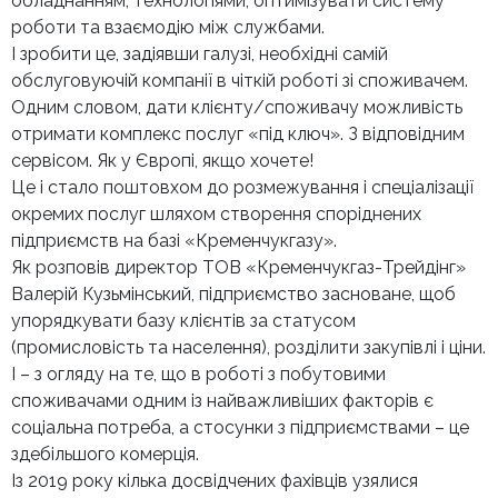
обладнанням, технологіями, оптимізувати систему
роботи та взаємодію між службами.
І зробити це, задіявши галузі, необхідні самій
обслуговуючій компанії в чіткій роботі зі споживачем.
Одним словом, дати клієнту/споживачу можливість
отримати комплекс послуг «під ключ». З відповідним
сервісом. Як у Європі, якщо хочете!
Це і стало поштовхом до розмежування і спеціалізації
окремих послуг шляхом створення споріднених
підприємств на базі «Кременчукгазу».
Як розповів директор ТОВ «Кременчукгаз-Трейдінг»
Валерій Кузьмінський, підприємство засноване, щоб
упорядкувати базу клієнтів за статусом
(промисловість та населення), розділити закупівлі і ціни.
І – з огляду на те, що в роботі з побутовими
споживачами одним із найважливіших факторів є
соціальна потреба, а стосунки з підприємствами – це
здебільшого комерція.
Із 2019 року кілька досвідчених фахівців узялися