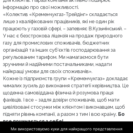
для клієнтів. Наразі компанія активно поширює
інформацію про свої можливості.
«Колектив «Кременчукгаз-Трейдінг» складається
лише з кваліфікованих працівників, які не один рік
працюють у газовій сфері, – запевняє В.Кузьмінський. –
У нас є безстрокова ліцензія на продаж природного
газу для промислових споживачів, бюджетних
організацій та інших суб’єктів господарювання за
регульованим тарифом. Ми намагаємося бути
зручними й надійними постачальниками, надати
найкращі умови для своїх споживачів».
Кожне із підприємств групи «Кременчукгаз» докладає
чималих зусиль до виконання стратегії керівництва. Це
щоденна самовіддана фізична й розумова праця
фахівців. І все – задля довіри споживачів, щоб мати
цивілізовані стосунки між клієнтом і виконавцем, щоб
підняти рівень компанії, а разом з тим і всю країну.
Бо
все починається з себе!
Ми використовуємо куки для найкращого представлення