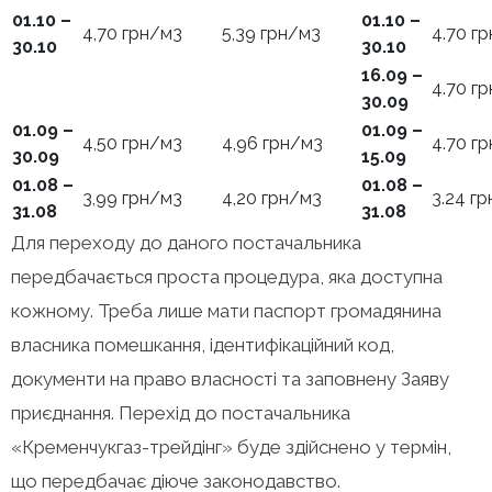
01.10 –
01.10 –
4,70 грн/м3
5,39 грн/м3
4.70 г
30.10
30.10
16.09 –
4.70 г
30.09
01.09 –
01.09 –
4,50 грн/м3
4,96 грн/м3
4.70 г
30.09
15.09
01.08 –
01.08 –
3,99 грн/м3
4,20 грн/м3
3.24 г
31.08
31.08
Для переходу до даного постачальника
передбачається проста процедура, яка доступна
кожному. Треба лише мати паспорт громадянина
власника помешкання, ідентифікаційний код,
документи на право власності та заповнену Заяву
приєднання. Перехід до постачальника
«Кременчукгаз-трейдінг» буде здійснено у термін,
що передбачає діюче законодавство.