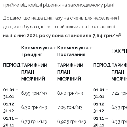
прийме відповідні рішення на законодавчому рівні.
Додамо, що наша ціна газу на січень для населення і
до цього була однією із найнижчих на Полтавщині –
3
на 1 січня 2021 року вона становила 7,64 грн/м
.
Кременчукгаз-
Кременчукгаз-
НАК “Н
Трейдінг
Постачання
ПЕРІОД
ПЕРІОД
ТАРИФНИЙ
ТАРИФНИЙ
ТАРИ
ПЛАН
ПЛАН
ПЛАН
МІСЯЧНИЙ
МІСЯЧНИЙ
МІСЯЧ
01.01 –
01.01 –
6,99 грн/м3
8,50 грн/м3
7.22 г
31.01
31.01
01.12 –
01.12 –
6,30 грн/м3
7,05 грн/м3
6.33 г
31.12
31.12
01.11 –
01.11 –
6,73 грн/м3
6,905 грн/м3
6.33 г
30.11
30.11