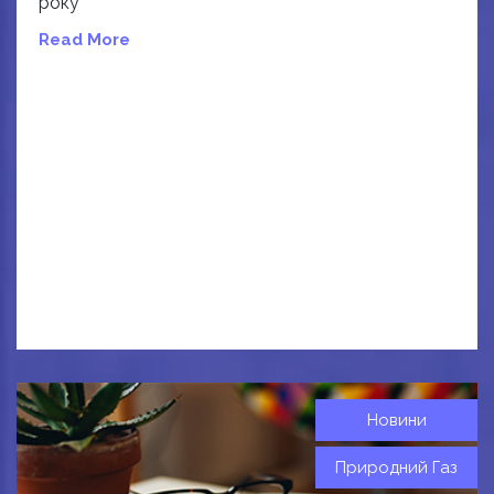
року
Read More
Новини
Природний Газ