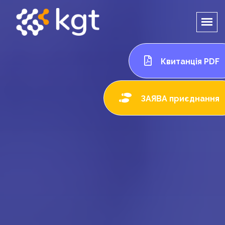
Квитанція PDF
ЗАЯВА приєднання