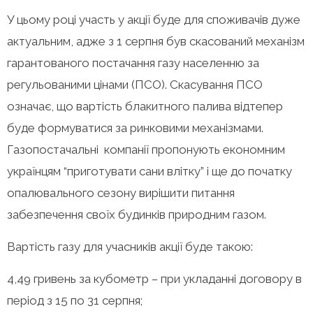
У цьому році участь у акції буде для споживачів дуже
актуальним, адже з 1 серпня був скасований механізм
гарантованого постачання газу населенню за
регульованими цінами (ПСО). Скасування ПСО
означає, що вартість блакитного палива відтепер
буде формуватися за ринковими механізмами.
Газопостачальні компанії пропонують економним
українцям “приготувати сани влітку” і ще до початку
опалювального сезону вирішити питання
забезпечення своїх будинків природним газом.
Вартість газу для учасників акції буде такою:
4,49 гривень за кубометр – при укладанні договору в
період з 15 по 31 серпня;