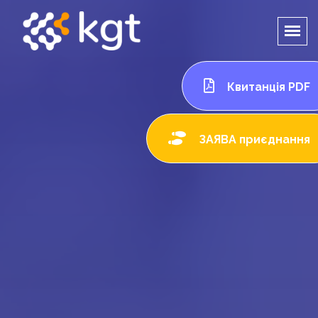
Квитанція PDF
ЗАЯВА приєднання