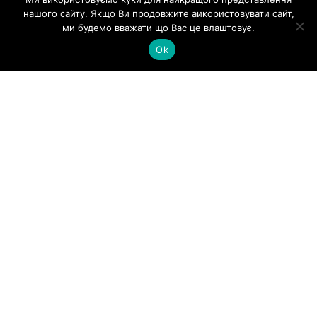
ВЕРЕСЕНЬ 2022 РОКУ
нашого сайту. Якщо Ви продовжите аикористовувати сайт,
ми будемо вважати що Вас це влаштовує.
Ok
Додаткова угода щодо ціни на вересень 2022
року
Read More