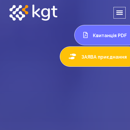
Квитанція PDF
ЗАЯВА приєднання